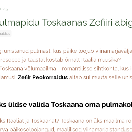
025
ulmapidu Toskaanas Zefiiri abi
rraldus
i unistanud pulmast, kus päike loojub viinamarjavälj
rosecco ja taustal kostab õrnalt Itaalia muusika?
Toskaana võlumaailma – romantilisse sihtkohta, kus i
elamusi.
Zefiir Peokorraldus
aitab sul muuta selle uni
iks üldse valida Toskaana oma pulmako
ks Itaaliat ja Toskaanat? Toskaana on üks maailma r
arva päikeseloojangud, maalilised viinamarjaistanduse