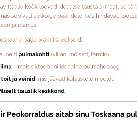
utav Itaalia köök loovad ideaalse tausta armastuse täh
as sobivad eelkõige paaridele, kes hindavad loodu
ikat ja elamusi.
skaana palju praktilisi eeliseid:
kauneid
pulmakohti
(villad, mõisad, farmid)
liima
– mais oktoobrini ideaalne pulmahooaeg
toit ja veinid
, mis jäävad külalistele meelde
iliselt täiuslik keskkond
iir Peokorraldus aitab sinu Toskaana p