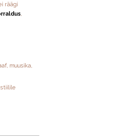
i räägi
orraldus
,
af, muusika,
iilile