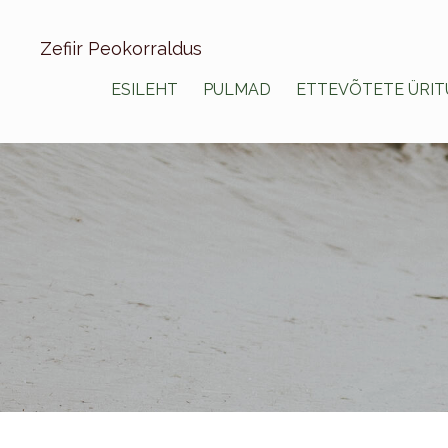
Zefiir Peokorraldus
ESILEHT
PULMAD
ETTEVÕTETE ÜRIT