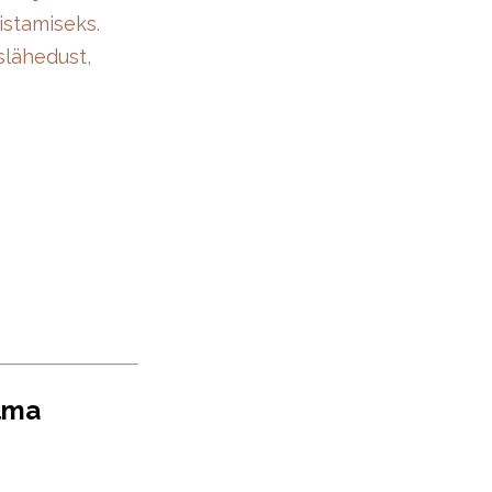
istamiseks.
slähedust,
ulma