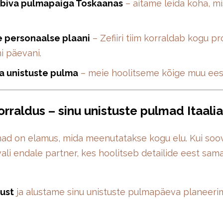
obiva pulmapaiga Toskaanas
– aitame leida koha, mi
 personaalse plaani
– Zefiiri tiim korraldab kogu pr
i päevani.
a unistuste pulma
– meie hoolitseme kõige muu ees
orraldus – sinu unistuste pulmad Itaali
d on elamus, mida meenutatakse kogu elu. Kui soovi
 vali endale partner, kes hoolitseb detailide eest sama
ust
ja alustame sinu unistuste pulmapäeva planeerim