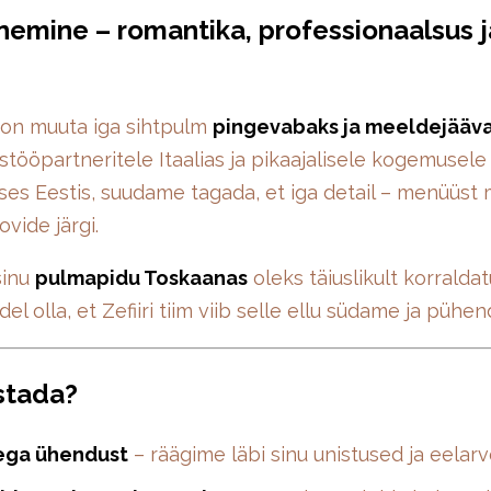
henemine – romantika, professionaalsus j
on muuta iga sihtpulm
pingevabaks ja meeldejääv
tööpartneritele Itaalias ja pikaajalisele kogemusele
es Eestis, suudame tagada, et iga detail – menüüst 
ovide järgi.
sinu
pulmapidu Toskaanas
oleks täiuslikult korralda
ndel olla, et Zefiiri tiim viib selle ellu südame ja püh
stada?
ega ühendust
– räägime läbi sinu unistused ja eelarv