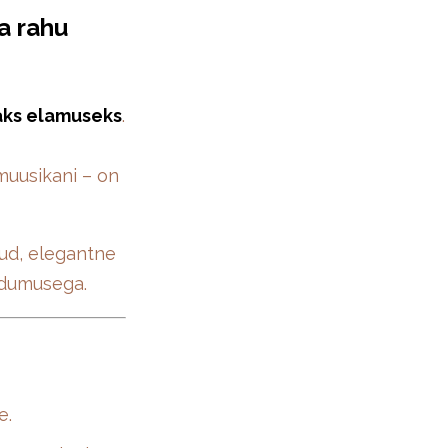
a rahu
aks elamuseks
.
muusikani – on
tud, elegantne
endumusega.
e.