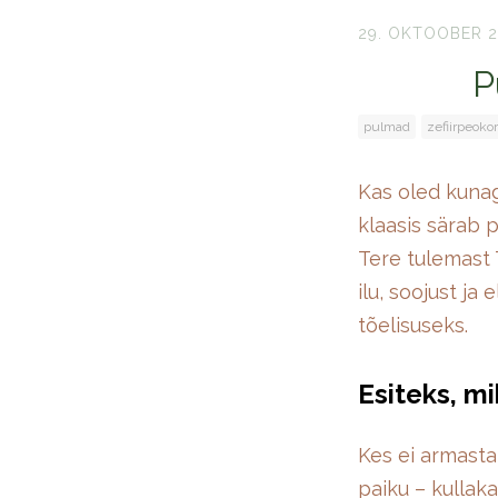
29. OKTOOBER 2
P
pulmad
zefiirpeoko
Kas oled kunag
klaasis särab p
Tere tulemast 
ilu, soojust ja 
tõelisuseks.
Esiteks, m
Kes ei armasta
paiku – kullak