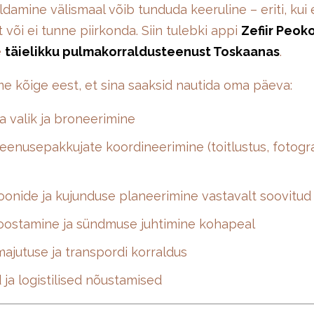
damine välismaal võib tunduda keeruline – eriti, kui e
 või ei tunne piirkonda. Siin tulebki appi
Zefiir Peok
e
täielikku pulmakorraldusteenust Toskaanas
.
e kõige eest, et sina saaksid nautida oma päeva:
 valik ja broneerimine
teenusepakkujate koordineerimine (toitlustus, fotogra
onide ja kujunduse planeerimine vastavalt soovitud st
oostamine ja sündmuse juhtimine kohapeal
majutuse ja transpordi korraldus
ed ja logistilised nõustamised