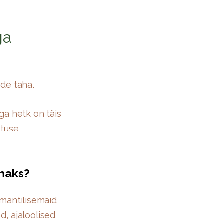
ga
ade taha,
ga hetk on täis
stuse
haks?
omantilisemaid
d, ajaloolised