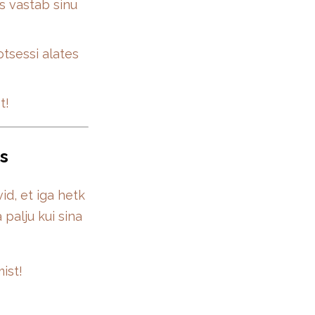
s vastab sinu
otsessi alates
t!
as
d, et iga hetk
 palju kui sina
ist!