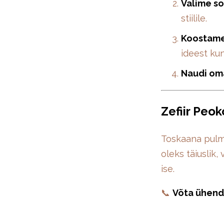
Valime s
stiilile.
Koostame
ideest kun
Naudi om
Zefiir Peok
Toskaana pulma
oleks täiuslik,
ise.
📞
Võta ühend