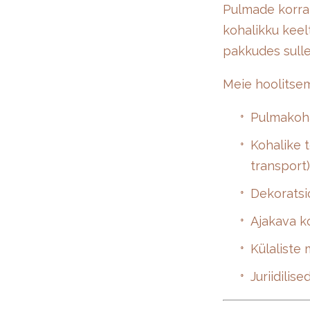
Pulmade korral
kohalikku keelt
pakkudes sull
Meie hoolitsem
Pulmakoha
Kohalike 
transport)
Dekoratsio
Ajakava k
Külaliste 
Juriidilis