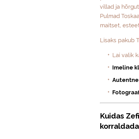
villad ja hõrg
Pulmad Toskaan
maitset, esteet
Lisaks pakub To
Lai valik 
Imeline k
Autentne 
Fotograaf
Kuidas Zef
korraldada