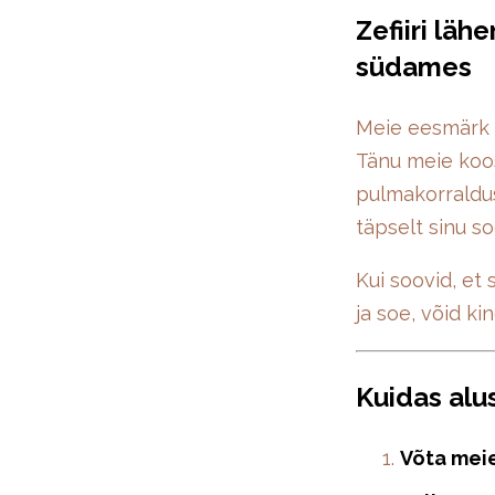
Zefiiri lä
südames
Meie eesmärk 
Tänu meie koos
pulmakorraldus
täpselt sinu so
Kui soovid, et 
ja soe, võid ki
Kuidas alu
Võta mei