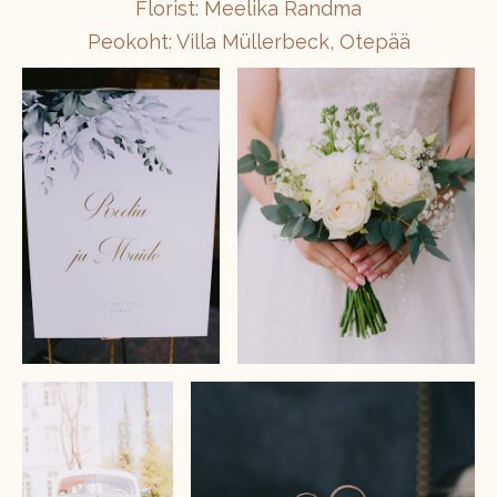
Florist: Meelika Randma
Peokoht: Villa Müllerbeck, Otepää