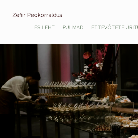
Zefiir Peokorraldus
ESILEHT
PULMAD
ETTEVÕTETE ÜRIT