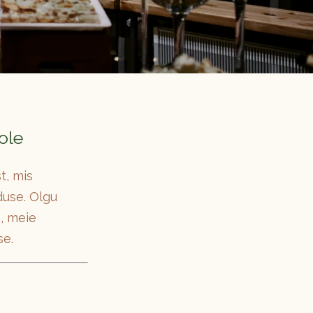
ole
t, mis
duse. Olgu
, meie
se.