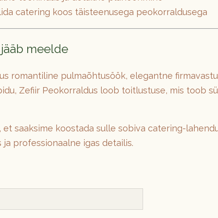
lida catering koos täisteenusega peokorraldusega
s jääb meelde
tus romantiline pulmaõhtusöök, elegantne firmavastu
du, Zefiir Peokorraldus loob toitlustuse, mis toob 
 et saaksime koostada sulle sobiva catering-lahendu
 ja professionaalne igas detailis.