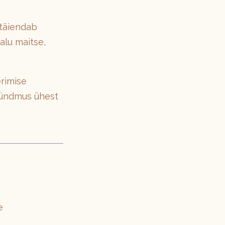
 täiendab
alu maitse,
erimise
 sündmus ühest
e