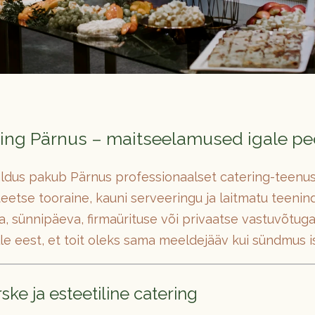
ering Pärnus – maitseelamused igale pe
aldus pakub Pärnus professionaalset catering-teenus
eetse tooraine, kauni serveeringu ja laitmatu teenin
, sünnipäeva, firmaürituse või privaatse vastuvõtuga
le eest, et toit oleks sama meeldejääv kui sündmus i
ske ja esteetiline catering