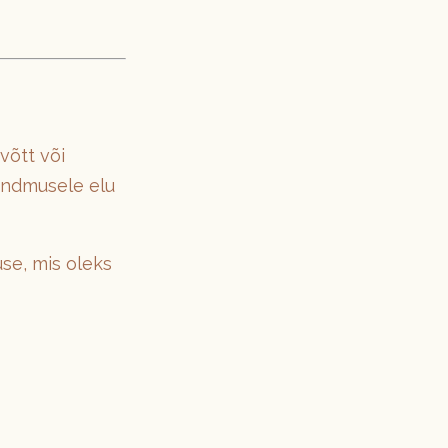
võtt või
sündmusele elu
se, mis oleks