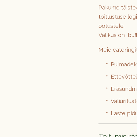
Pakume täistee
toitlustuse log
ootustele.
Valikus on buf
Meie cateringi
Pulmadeks
Ettevõtte
Erasündmu
Väliüritus
Laste pid
Toit, mis r