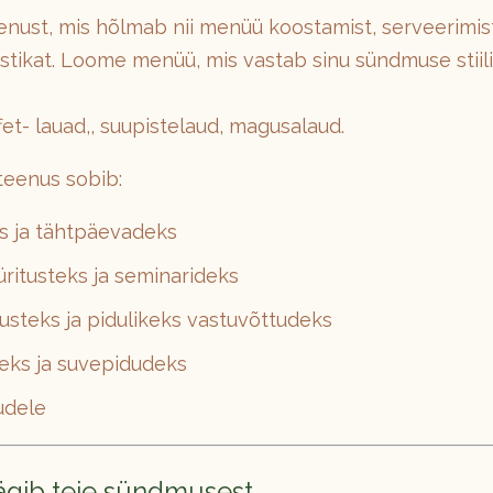
nust, mis hõlmab nii menüü koostamist, serveerimis
istikat. Loome menüü, mis vastab sinu sündmuse stiilil
fet- lauad,, suupistelaud, magusalaud.
teenus sobib:
 ja tähtpäevadeks
üritusteks ja seminarideks
steks ja pidulikeks vastuvõttudeks
teks ja suvepidudeks
udele
äägib teie sündmusest