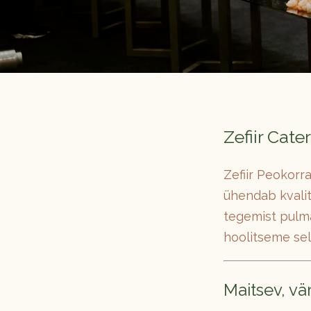
Zefiir Cat
Zefiir Peokorr
ühendab kvalit
tegemist pulma
hoolitseme sel
Maitsev, vär