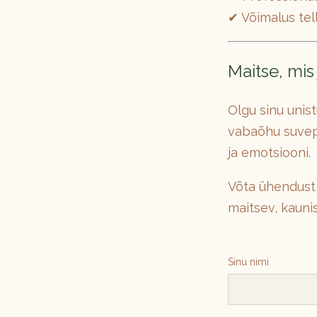
✔ Võimalus tel
Maitse, mi
Olgu sinu unis
vabaõhu suvepi
ja emotsiooni.
Võta ühendust,
maitsev, kaunis
Sinu nimi