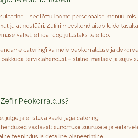
ainulaadne – seetõttu loome personaalse menüü, mis
t ja atmosfääri. Zefiiri meeskond aitab leida tasaka
emuse vahel, et iga roog jutustaks teie loo.
hendame catering’i ka meie peokorralduse ja dekore
 pakkuda terviklahendust – stiilne, maitsev ja sujuv
 Zefiir Peokorraldus?
, julge ja eristuva käekirjaga catering
ahendused vastavalt sündmuse suurusele ja eelarvel
lne teenindus ja detailne planeerimine