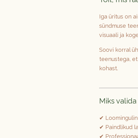
Iga üritus on 
sündmuse teema
visuaali ja kog
Soovi korral ü
teenustega, et
kohast.
Miks valida
✔ Loominguline
✔ Paindlikud l
✔ Professionaa