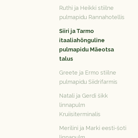
Ruthi ja Heikki stiilne
pulmapidu Rannahotellis
Siiri ja Tarmo
itaaliahõnguline
pulmapidu Mäeotsa
talus
Greete ja Ermo stiilne
pulmapidu Siidrifarmis
Natali ja Gerdi šikk
linnapulm
Kruiisiterminalis
Merilini ja Marki eesti-šoti
linnapulm