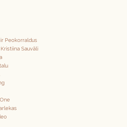
fiir Peokorraldus
Kristiina Sauväli
a
talu
t
ng
 One
arlekas
deo