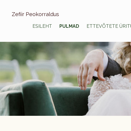
Zefiir Peokorraldus
ESILEHT
PULMAD
ETTEVÕTETE ÜRIT