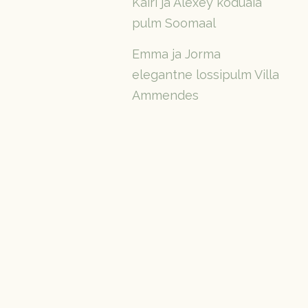
Kairi ja Alexey koduaia
pulm Soomaal
Emma ja Jorma
elegantne lossipulm Villa
Ammendes