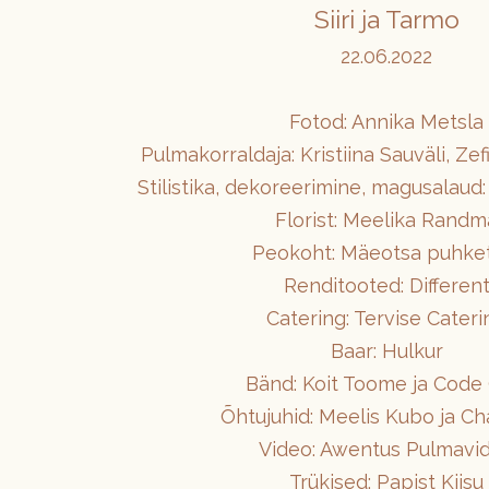
Siiri ja Tarmo
22.06.2022
Fotod: Annika Metsla
Pulmakorraldaja: Kristiina Sauväli, Ze
Stilistika, dekoreerimine, magusalaud: 
Florist: Meelika Randm
Peokoht: Mäeotsa puhke
Renditooted: Differen
Catering: Tervise Cateri
Baar: Hulkur
Bänd: Koit Toome ja Code
Õhtujuhid: Meelis Kubo ja Ch
Video: Awentus Pulmavi
Trükised: Papist Kiisu