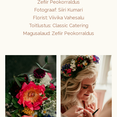
Zefiir Peokorraldus
Fotograaf: Siiri Kumari
Florist: Viivika Vahesalu
Toitlustus: Classic Catering
Magusalaud: Zefiir Peokorraldus