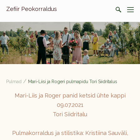
Zefiir Peokorraldus
/
Pulmad
Mari-Liisi ja Rogeri pulmapidu Tori Siidritalus
Mari-Liis ja Roger panid ketsid ühte kappi
09.07.2021
Tori Siidritalu
Pulmakorraldus ja stilistika: Kristiina Sauväli,