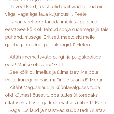
• „Ja veel kord, tõesti olid maitsvad toidud ning
väga, väga äge laua kujundus!! „ Teele
• „Tahan veelkord tänada imeilusa peolaua
eest! See kõik oli tehtud sooja südamega ja täie
pühendumusega. Eriliselt meeldisid meile
quiche ja muidugi pulgakoogid :)“ Helen
• „Aitäh imemaitsvate purgi- ja pulgakookide
eest! Maitse oli super.“ Gerli
• „See kõik oli imeilus ja ülimaitsev. Ma pole
mitte kunagi nii häid muffineid saanud!“ Merlin
• „Aitäh! Magusalaud ja küünlavalguses tuba
olid külmast õuest tuppa tulles ülitoredaks
üllatuseks. Ilus oli ja kõik maitses ülihästi“ Karin
• „Väga ilus laud ja maistvad suupisted! Üllatav