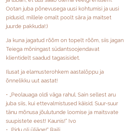
Ootan juba põnevusega uusi kohtumisi ja uusi
pidusid, millele omalt poolt sära ja maitset
juurde pakkuda!:)
Ja kuna jagatud rõõm on topelt rõõm, siis jagan
Teiega mõningast südantsoojendavat
klientidelt saadud tagasisidet.
Ilusat ja elamusterohkem aastalõppu ja
õnnelikku uut aastat!
• „Peolauaga oldi väga rahul. Sain sellest aru
juba siis, kui ettevalmistused käisid. Suur-suur
tänu mõnusa jõulutunde loomise ja maitsvate
suupistete eest! Kaunis!“ Ivo
• „Pidu oli üliäge!“ Raili