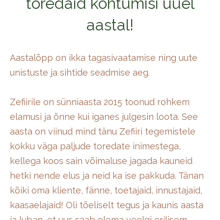
toredaid kohtumisi uuel
aastal!
Aastalõpp on ikka tagasivaatamise ning uute
unistuste ja sihtide seadmise aeg.
Zefiirile on sünniaasta 2015 toonud rohkem
elamusi ja õnne kui iganes julgesin loota. See
aasta on viinud mind tänu Zefiiri tegemistele
kokku väga paljude toredate inimestega,
kellega koos sain võimaluse jagada kauneid
hetki nende elus ja neid ka ise pakkuda. Tänan
kõiki oma kliente, fänne, toetajaid, innustajaid,
kaasaelajaid! Oli tõeliselt tegus ja kaunis aasta
ja luban, et uus saab olema veelgi erilisem.