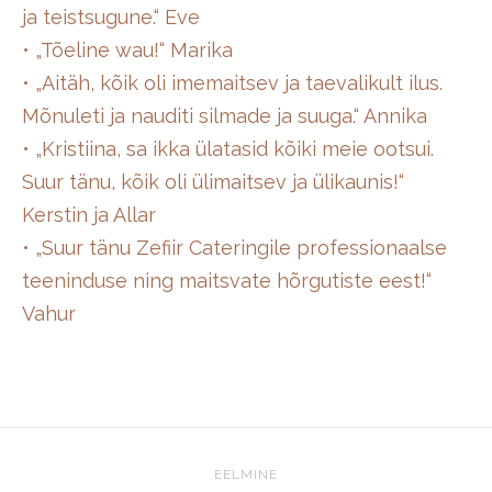
ja teistsugune.“ Eve
• „Tõeline wau!“ Marika
• „Aitäh, kõik oli imemaitsev ja taevalikult ilus.
Mõnuleti ja nauditi silmade ja suuga.“ Annika
• „Kristiina, sa ikka ülatasid kõiki meie ootsui.
Suur tänu, kõik oli ülimaitsev ja ülikaunis!“
Kerstin ja Allar
• „Suur tänu Zefiir Cateringile professionaalse
teeninduse ning maitsvate hõrgutiste eest!“
Vahur
EELMINE