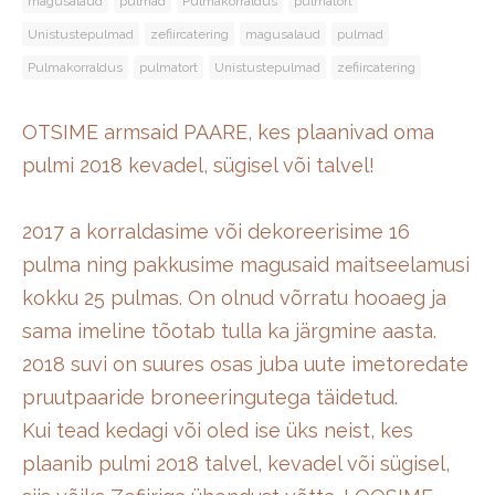
magusalaud
pulmad
Pulmakorraldus
pulmatort
Unistustepulmad
zefiircatering
magusalaud
pulmad
Pulmakorraldus
pulmatort
Unistustepulmad
zefiircatering
OTSIME armsaid PAARE, kes plaanivad oma
pulmi 2018 kevadel, sügisel või talvel!
2017 a korraldasime või dekoreerisime 16
pulma ning pakkusime magusaid maitseelamusi
kokku 25 pulmas. On olnud võrratu hooaeg ja
sama imeline tõotab tulla ka järgmine aasta.
2018 suvi on suures osas juba uute imetoredate
pruutpaaride broneeringutega täidetud.
Kui tead kedagi või oled ise üks neist, kes
plaanib pulmi 2018 talvel, kevadel või sügisel,