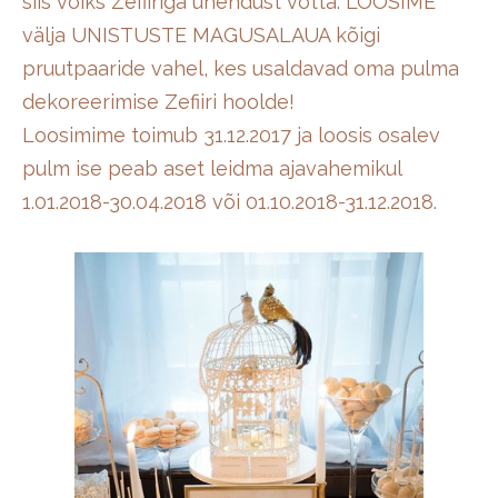
siis võiks Zefiiriga ühendust võtta. LOOSIME
välja UNISTUSTE MAGUSALAUA kõigi
pruutpaaride vahel, kes usaldavad oma pulma
dekoreerimise Zefiiri hoolde!
Loosimime toimub 31.12.2017 ja loosis osalev
pulm ise peab aset leidma ajavahemikul
1.01.2018-30.04.2018 või 01.10.2018-31.12.2018.