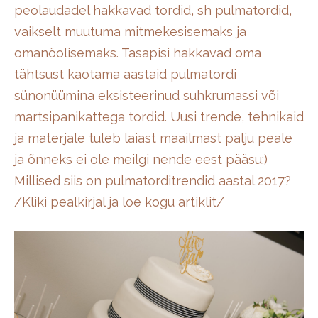
peolaudadel hakkavad tordid, sh pulmatordid,
vaikselt muutuma mitmekesisemaks ja
omanöolisemaks. Tasapisi hakkavad oma
tähtsust kaotama aastaid pulmatordi
sünonüümina eksisteerinud suhkrumassi või
martsipanikattega tordid. Uusi trende, tehnikaid
ja materjale tuleb laiast maailmast palju peale
ja õnneks ei ole meilgi nende eest pääsu:)
Millised siis on pulmatorditrendid aastal 2017?
/Kliki pealkirjal ja loe kogu artiklit/