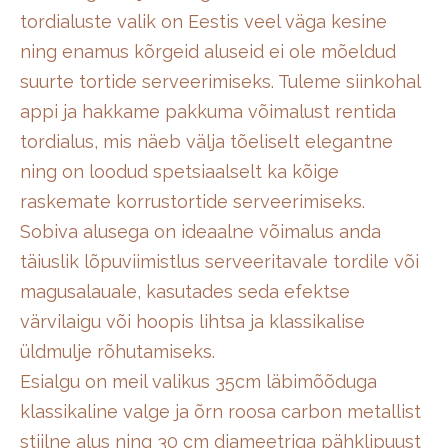
tordialuste valik on Eestis veel väga kesine
ning enamus kõrgeid aluseid ei ole mõeldud
suurte tortide serveerimiseks. Tuleme siinkohal
appi ja hakkame pakkuma võimalust rentida
tordialus, mis näeb välja tõeliselt elegantne
ning on loodud spetsiaalselt ka kõige
raskemate korrustortide serveerimiseks.
Sobiva alusega on ideaalne võimalus anda
täiuslik lõpuviimistlus serveeritavale tordile või
magusalauale, kasutades seda efektse
värvilaigu või hoopis lihtsa ja klassikalise
üldmulje rõhutamiseks.
Esialgu on meil valikus 35cm läbimõõduga
klassikaline valge ja õrn roosa carbon metallist
stiilne alus ning 30 cm diameetriga pähklipuust