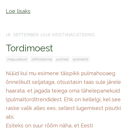
Loe lisaks
18. SEPTEMBER 2016
KRISTIINACATERING
Tordimoest
magusalaud
zefiircatering
pulmad
pulmatort
Nüüd kui mu esimene täispikk pulmahooaeg
õnnelikult seljataga, otsustasin taas sule järele
haarata, et jagada teiega oma tähelepanekuid
(pulma)torditrendidest. Ehk on kellelgi, kel see
raske valik alles ees, sellest lugemisest pisutki
abi.
Esiteks on suur rõõm näha, et Eesti