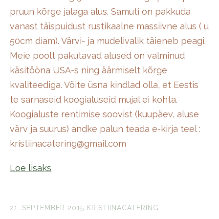
pruun kõrge jalaga alus. Samuti on pakkuda
vanast täispuidust rustikaalne massiivne alus ( u
50cm diam). Värvi- ja mudelivalik täieneb peagi.
Meie poolt pakutavad alused on valminud
käsitööna USA-s ning äärmiselt kõrge
kvaliteediga. Võite üsna kindlad olla, et Eestis
te sarnaseid koogialuseid mujal ei kohta.
Koogialuste rentimise soovist (kuupäev, aluse
värv ja suurus) andke palun teada e-kirja teel :
kristiinacatering@gmail.com
Loe lisaks
21. SEPTEMBER 2015
KRISTIINACATERING