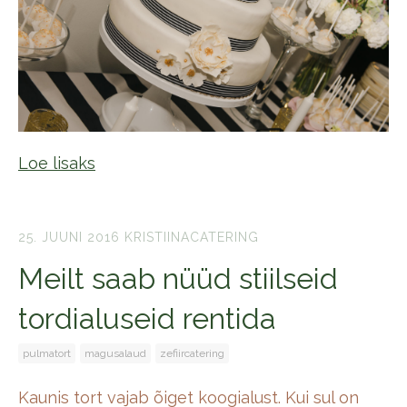
Loe lisaks
25. JUUNI 2016
KRISTIINACATERING
Meilt saab nüüd stiilseid
tordialuseid rentida
pulmatort
magusalaud
zefiircatering
Kaunis tort vajab õiget koogialust. Kui sul on