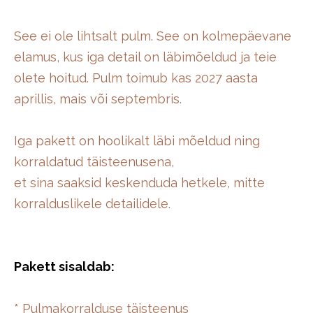
See ei ole lihtsalt pulm. See on kolmepäevane
elamus, kus iga detail on läbimõeldud ja teie
olete hoitud. Pulm toimub kas 2027 aasta
aprillis, mais või septembris.
Iga pakett on hoolikalt läbi mõeldud ning
korraldatud täisteenusena,
et sina saaksid keskenduda hetkele, mitte
korralduslikele detailidele.
Pakett sisaldab:
* Pulmakorralduse täisteenus