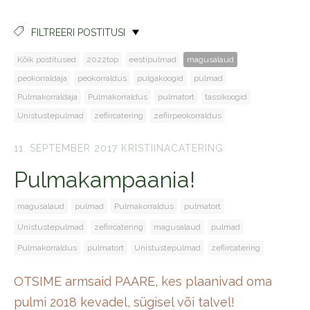
FILTREERI POSTITUSI
Kõik postitused
2022top
eestipulmad
magusalaud
peokorraldaja
peokorraldus
pulgakoogid
pulmad
Pulmakorraldaja
Pulmakorraldus
pulmatort
tassikoogid
Unistustepulmad
zefiircatering
zefiirpeokorraldus
11. SEPTEMBER 2017
KRISTIINACATERING
Pulmakampaania!
magusalaud
pulmad
Pulmakorraldus
pulmatort
Unistustepulmad
zefiircatering
magusalaud
pulmad
Pulmakorraldus
pulmatort
Unistustepulmad
zefiircatering
OTSIME armsaid PAARE, kes plaanivad oma
pulmi 2018 kevadel, sügisel või talvel!