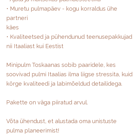
• Muretu pulmapäev - kogu korraldus ühe
partneri
käes
• Kvaliteetsed ja pühendunud teenusepakkujad
nii Itaaliast kui Eestist
Minipulm Toskaanas sobib paaridele, kes
soovivad pulmi Itaalias ilma liigse stressita, kuid
körge kvaliteedi ja labimõeldud detailidega.
Pakette on väga piiratud arvul.
Võta ühendust, et alustada oma unistuste
pulma planeerimist!