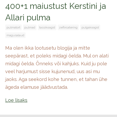
400+1 maiustust Kerstini ja
Allari pulma
pulmatort
pulmad
tassikoogid
zefiircatering
pulgakoogid
magusalaud
Ma olen ikka lootusetu blogija ja mitte
seepärast, et poleks midagi öelda. Mul on alati
midagi öelda. Õnneks või kahjuks. Kuid ju pole
veel harjumust sisse kujunenud, uus asi mu
jaoks. Aga seekord kohe tunnen, et tahan ühe
ägeda elamuse jäädvustada.
Loe lisaks