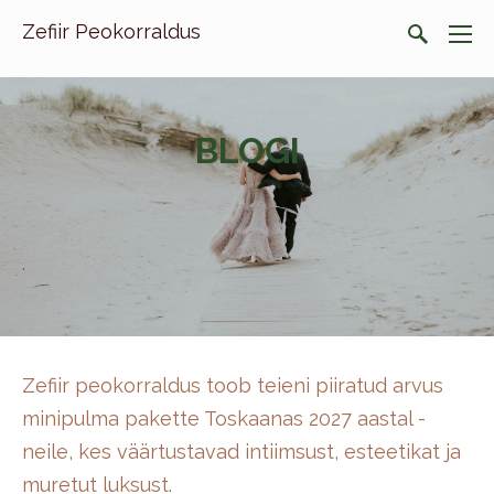
Zefiir Peokorraldus
BLOGI
.
Zefiir peokorraldus toob teieni piiratud arvus
minipulma pakette Toskaanas 2027 aastal -
neile, kes väärtustavad intiimsust, esteetikat ja
muretut luksust.