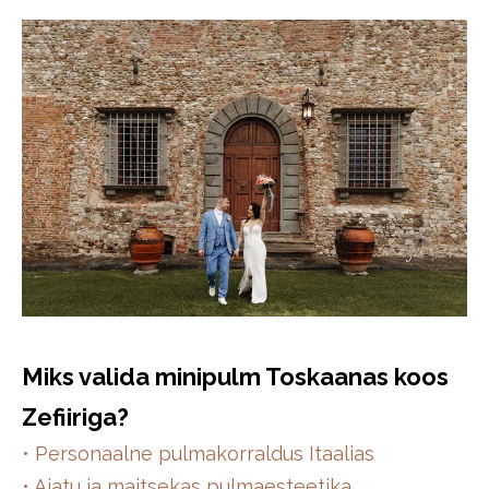
Miks valida minipulm Toskaanas koos
Zefiiriga?
• Personaalne pulmakorraldus Itaalias
• Ajatu ja maitsekas pulmaesteetika