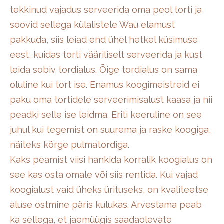
tekkinud vajadus serveerida oma peol torti ja
soovid sellega külalistele Wau elamust
pakkuda, siis leiad end ühel hetkel küsimuse
eest, kuidas torti vääriliselt serveerida ja kust
leida sobiv tordialus. Õige tordialus on sama
oluline kui tort ise. Enamus koogimeistreid ei
paku oma tortidele serveerimisalust kaasa ja nii
peadki selle ise leidma. Eriti keeruline on see
juhul kui tegemist on suurema ja raske koogiga,
näiteks kõrge pulmatordiga.
Kaks peamist viisi hankida korralik koogialus on
see kas osta omale või siis rentida. Kui vajad
koogialust vaid üheks ürituseks, on kvaliteetse
aluse ostmine päris kulukas. Arvestama peab
ka sellega, et jaemüügis saadaolevate