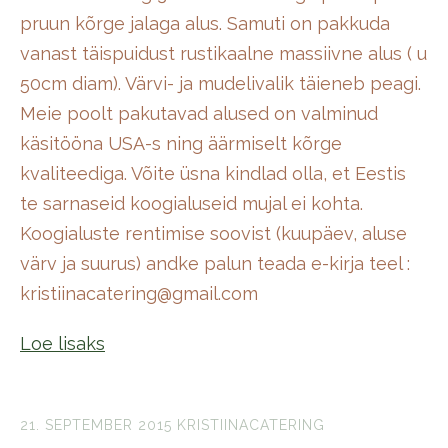
pruun kõrge jalaga alus. Samuti on pakkuda
vanast täispuidust rustikaalne massiivne alus ( u
50cm diam). Värvi- ja mudelivalik täieneb peagi.
Meie poolt pakutavad alused on valminud
käsitööna USA-s ning äärmiselt kõrge
kvaliteediga. Võite üsna kindlad olla, et Eestis
te sarnaseid koogialuseid mujal ei kohta.
Koogialuste rentimise soovist (kuupäev, aluse
värv ja suurus) andke palun teada e-kirja teel :
kristiinacatering@gmail.com
Loe lisaks
21. SEPTEMBER 2015
KRISTIINACATERING