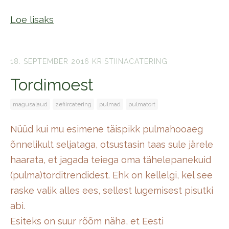
Loe lisaks
18. SEPTEMBER 2016
KRISTIINACATERING
Tordimoest
magusalaud
zefiircatering
pulmad
pulmatort
Nüüd kui mu esimene täispikk pulmahooaeg
õnnelikult seljataga, otsustasin taas sule järele
haarata, et jagada teiega oma tähelepanekuid
(pulma)torditrendidest. Ehk on kellelgi, kel see
raske valik alles ees, sellest lugemisest pisutki
abi.
Esiteks on suur rõõm näha, et Eesti