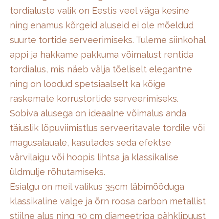
tordialuste valik on Eestis veel väga kesine
ning enamus kõrgeid aluseid ei ole mõeldud
suurte tortide serveerimiseks. Tuleme siinkohal
appi ja hakkame pakkuma võimalust rentida
tordialus, mis näeb välja tõeliselt elegantne
ning on loodud spetsiaalselt ka kõige
raskemate korrustortide serveerimiseks.
Sobiva alusega on ideaalne võimalus anda
täiuslik lõpuviimistlus serveeritavale tordile või
magusalauale, kasutades seda efektse
värvilaigu või hoopis lihtsa ja klassikalise
üldmulje rõhutamiseks.
Esialgu on meil valikus 35cm läbimõõduga
klassikaline valge ja õrn roosa carbon metallist
stiilne alus ning 30 cm diameetriga pähklipuust