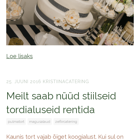
Loe lisaks
25. JUUNI 2016
KRISTIINACATERING
Meilt saab nüüd stiilseid
tordialuseid rentida
pulmatort
magusalaud
zefiircatering
Kaunis tort vajab õiget koogialust. Kui sul on