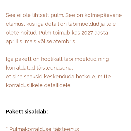
See ei ole lihtsalt pulm. See on kolmepäevane
elamus, kus iga detail on läbimõeldud ja teie
olete hoitud. Pulm toimub kas 2027 aasta
aprillis, mais või septembris.
Iga pakett on hoolikalt läbi mõeldud ning
korraldatud täisteenusena,
et sina saaksid keskenduda hetkele, mitte
korralduslikele detailidele.
Pakett sisaldab:
* Pulmakorralduse täisteenus