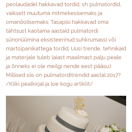
peolaudadel hakkavad tordid, sh pulmatordid,
vaikselt muutuma mitmekesisemaks ja
omanöolisemaks. Tasapisi hakkavad oma
tähtsust kaotama aastaid pulmatordi
sünonüümina eksisteerinud suhkrumassi või
martsipanikattega tordid. Uusi trende, tehnikaid
ja materjale tuleb laiast maailmast palju peale
ja õnneks ei ole meilgi nende eest pääsu:)
Millised siis on pulmatorditrendid aastal 2017?
/Kliki pealkirjal ja loe kogu artiklit/