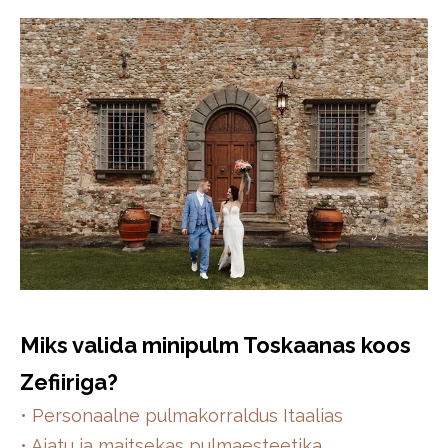
Miks valida minipulm Toskaanas koos
Zefiiriga?
• Personaalne pulmakorraldus Itaalias
• Ajatu ja maitsekas pulmaesteetika