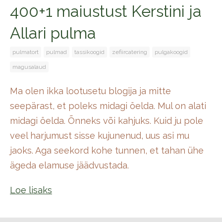
400+1 maiustust Kerstini ja
Allari pulma
pulmatort
pulmad
tassikoogid
zefiircatering
pulgakoogid
magusalaud
Ma olen ikka lootusetu blogija ja mitte
seepärast, et poleks midagi öelda. Mul on alati
midagi öelda. Õnneks või kahjuks. Kuid ju pole
veel harjumust sisse kujunenud, uus asi mu
jaoks. Aga seekord kohe tunnen, et tahan ühe
ägeda elamuse jäädvustada.
Loe lisaks