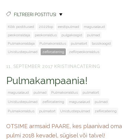
FILTREERI POSTITUSI
Kõik postitused
2022top
eestipulmad
magusalaud
peokorraldaja
peokorraldus
pulgakoogid
pulmad
Pulmakorraldaja
Pulmakorraldus
pulmatort
tassikoogid
Unistustepulmad
zefiircatering
zefiirpeokorraldus
11. SEPTEMBER 2017
KRISTIINACATERING
Pulmakampaania!
magusalaud
pulmad
Pulmakorraldus
pulmatort
Unistustepulmad
zefiircatering
magusalaud
pulmad
Pulmakorraldus
pulmatort
Unistustepulmad
zefiircatering
OTSIME armsaid PAARE, kes plaanivad oma
pulmi 2018 kevadel, sügisel või talvel!