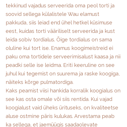
tekkinud vajadus serveerida oma peol torti ja
soovid sellega külalistele Wau elamust
pakkuda, siis leiad end ühel hetkel küsimuse
eest, kuidas torti vääriliselt serveerida ja kust
leida sobiv tordialus. Õige tordialus on sama
oluline kui tort ise. Enamus koogimeistreid ei
paku oma tortidele serveerimisalust kaasa ja nii
peadki selle ise leidma. Eriti keeruline on see
juhul kui tegemist on suurema ja raske koogiga,
näiteks kõrge pulmatordiga.
Kaks peamist viisi hankida korralik koogialus on
see kas osta omale või siis rentida. Kui vajad
koogialust vaid üheks ürituseks, on kvaliteetse
aluse ostmine päris kulukas. Arvestama peab
ka sellega, et jaemüügis saadaolevate