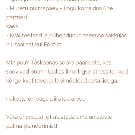
• Muretu pulmapäev - kogu korraldus ühe
partneri
käes
• Kvaliteetsed ja pühendunud teenusepakkujad
nii Itaaliast kui Eestist
Minipulm Toskaanas sobib paaridele, kes
soovivad pulmi Itaalias ilma liigse stressita, kuid
körge kvaliteedi ja labimõeldud detailidega.
Pakette on väga piiratud arvul.
Võta ühendust, et alustada oma unistuste
pulma planeerimist!