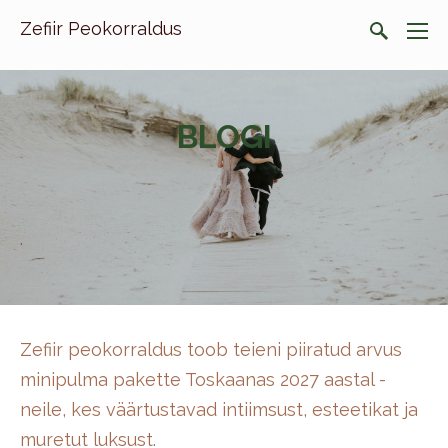
Zefiir Peokorraldus
BLOGI
.
Zefiir peokorraldus toob teieni piiratud arvus
minipulma pakette Toskaanas 2027 aastal -
neile, kes väärtustavad intiimsust, esteetikat ja
muretut luksust.