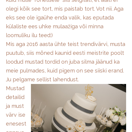
olegi kõik see tort, mis paistab tort. Vot nii. Aga
eks see ole igaühe enda valik, kas eputada
külaliste ees uhke mulaažiga või minna
loomuliku ilu teed:)
Mis aga 2016 aasta ühte teist trendivärvi, musta
puutub, siis mõned kaunid eesti meistrite poolt
loodud mustad tordid on juba silma jäänud ka
meie pulmades, kuid pigem on see siiski erand.
Ju pelgame sellist lahendust.
Mustad
detailid
ja must
värv ise
enesest