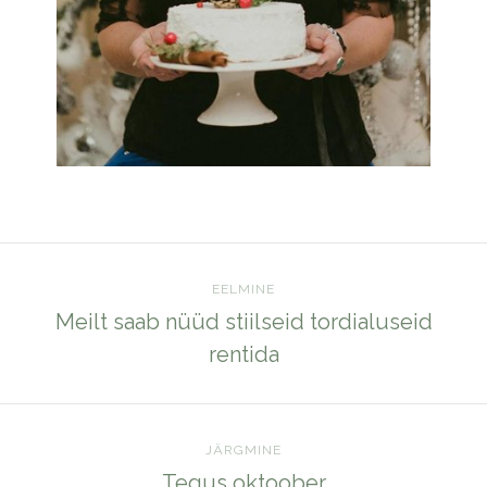
EELMINE
Meilt saab nüüd stiilseid tordialuseid
rentida
JÄRGMINE
Tegus oktoober