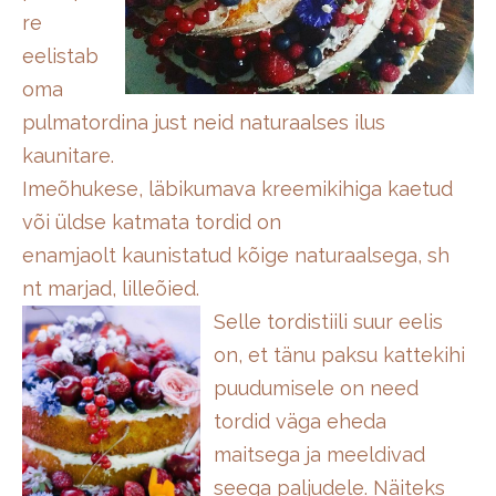
re
eelistab
oma
pulmatordina just neid naturaalses ilus
kaunitare.
Imeõhukese, läbikumava kreemikihiga kaetud
või üldse katmata tordid on
enamjaolt kaunistatud kõige naturaalsega, sh
nt marjad, lilleõied.
Selle tordistiili suur eelis
on, et tänu paksu kattekihi
puudumisele on need
tordid väga eheda
maitsega ja meeldivad
seega paljudele. Näiteks