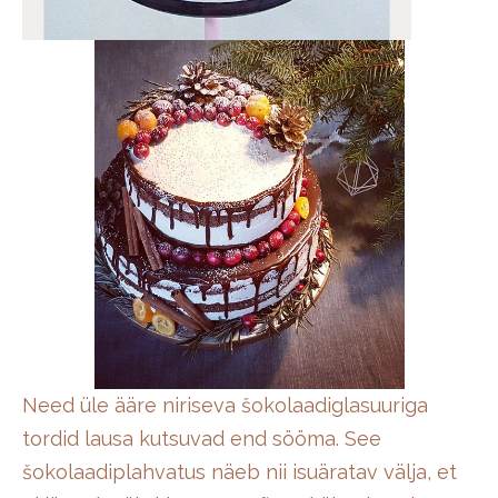
Need üle ääre niriseva šokolaadiglasuuriga
tordid lausa kutsuvad end sööma. See
šokolaadiplahvatus näeb nii isuäratav välja, et