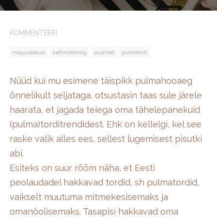
KOMMENTEERI
magusalaud
zefiircatering
pulmad
pulmatort
Nüüd kui mu esimene täispikk pulmahooaeg
õnnelikult seljataga, otsustasin taas sule järele
haarata, et jagada teiega oma tähelepanekuid
(pulma)torditrendidest. Ehk on kellelgi, kel see
raske valik alles ees, sellest lugemisest pisutki
abi.
Esiteks on suur rõõm näha, et Eesti
peolaudadel hakkavad tordid, sh pulmatordid,
vaikselt muutuma mitmekesisemaks ja
omanöolisemaks. Tasapisi hakkavad oma