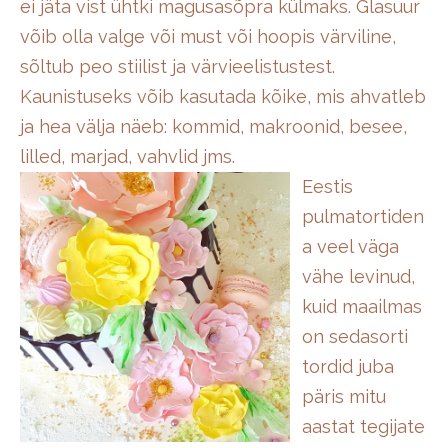
ei jäta vist ühtki magusasõpra külmaks. Glasuur
võib olla valge või must või hoopis värviline,
sõltub peo stiilist ja värvieelistustest.
Kaunistuseks võib kasutada kõike, mis ahvatleb
ja hea välja näeb: kommid, makroonid, besee,
lilled, marjad, vahvlid jms.
Eestis
pulmatortiden
a veel väga
vähe levinud,
kuid maailmas
on sedasorti
tordid juba
päris mitu
aastat tegijate