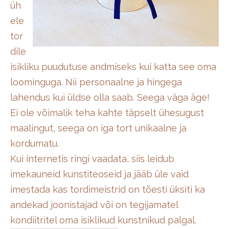
üh
ele
tor
dile
isikliku puudutuse andmiseks kui katta see oma
loominguga. Nii personaalne ja hingega
lahendus kui üldse olla saab. Seega väga äge!
Ei ole võimalik teha kahte täpselt ühesugust
maalingut, seega on iga tort unikaalne ja
kordumatu.
Kui internetis ringi vaadata, siis leidub
imekauneid kunstiteoseid ja jääb üle vaid
imestada kas tordimeistrid on tõesti üksiti ka
andekad joonistajad või on tegijamatel
kondiitritel oma isiklikud kunstnikud palgal.