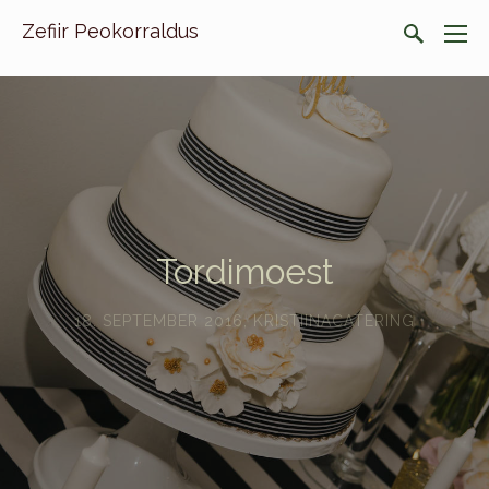
Zefiir Peokorraldus
Tordimoest
18. SEPTEMBER 2016
,
KRISTIINACATERING