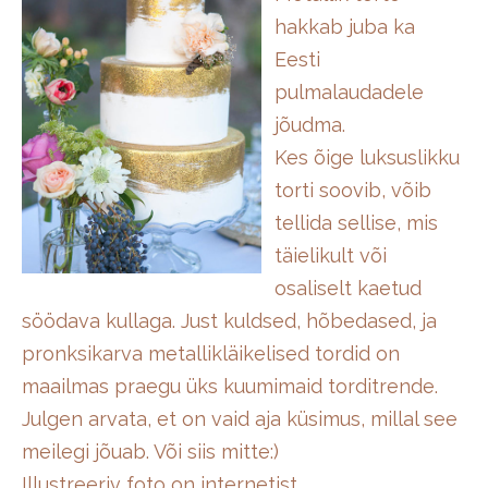
hakkab juba ka
Eesti
pulmalaudadele
jõudma.
Kes õige luksuslikku
torti soovib, võib
tellida sellise, mis
täielikult või
osaliselt kaetud
söödava kullaga. Just kuldsed, hõbedased, ja
pronksikarva metallikläikelised tordid on
maailmas praegu üks kuumimaid torditrende.
Julgen arvata, et on vaid aja küsimus, millal see
meilegi jõuab. Või siis mitte:)
Illustreeriv foto on internetist.