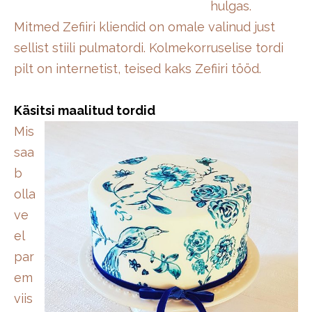
hulgas.
Mitmed Zefiiri kliendid on omale valinud just
sellist stiili pulmatordi. Kolmekorruselise tordi
pilt on internetist, teised kaks Zefiiri tööd.
Käsitsi maalitud tordid
Mis
saa
b
olla
ve
el
par
em
viis