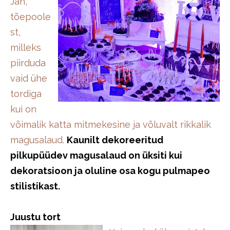
Jah,
tõepoole
st,
milleks
piirduda
vaid ühe
tordiga
kui on
võimalik katta mitmekesine ja võluvalt rikkalik
magusalaud.
Kaunilt dekoreeritud
pilkupüüdev magusalaud on üksiti kui
dekoratsioon ja oluline osa kogu pulmapeo
stilistikast.
Juustu tort