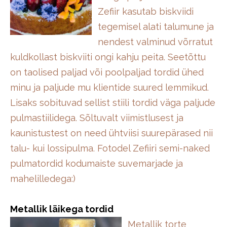
Zefiir kasutab biskviidi
tegemisel alati talumune ja
nendest valminud võrratut
kuldkollast biskviiti ongi kahju peita. Seetõttu
on taolised paljad või poolpaljad tordid ühed
minu ja paljude mu klientide suured lemmikud.
Lisaks sobituvad sellist stiili tordid väga paljude
pulmastiilidega. Sõltuvalt viimistlusest ja
kaunistustest on need ühtviisi suurepärased nii
talu- kui lossipulma. Fotodel Zefiiri semi-naked
pulmatordid kodumaiste suvemarjade ja
mahelilledega:)
Metallik läikega tordid
Metallik torte