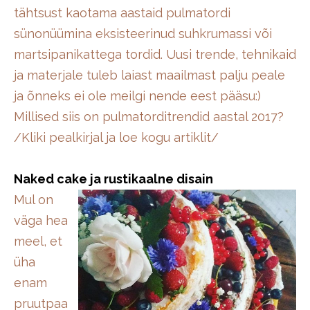
tähtsust kaotama aastaid pulmatordi
sünonüümina eksisteerinud suhkrumassi või
martsipanikattega tordid. Uusi trende, tehnikaid
ja materjale tuleb laiast maailmast palju peale
ja õnneks ei ole meilgi nende eest pääsu:)
Millised siis on pulmatorditrendid aastal 2017?
/Kliki pealkirjal ja loe kogu artiklit/
Naked cake ja rustikaalne disain
Mul on
väga hea
meel, et
üha
enam
pruutpaa