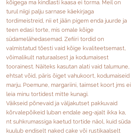
kõigega ma kindlasti kaasa ei torma. Meil on
turul niigi palju sarnase käekirjaga
tordimeistreid, nii et jään pigem enda juurde ja
teen edasi torte, mis omale kõige
südamelähedasemad. Zefiiri tordid on
valmistatud tõesti vaid kõige kvaliteetsemast,
võimalikult naturaalsest ja kodumaisest
toorainest. Näiteks kasutan alati vaid talumune,
ehtsat võid, päris õiget vahukoort, kodumaiseid
marju. Poemune, margariini, taimset koort jms ei
leia minu tortidest mitte kunagi.
Väikseid põnevaid ja väljakutset pakkuvaid
kõrvalepõikeid luban endale aeg-ajalt ikka ka,
nt suhkrumassiga kaetud tortide näol, kuid süda
kuulub endiselt naked cake või rustikaalselt