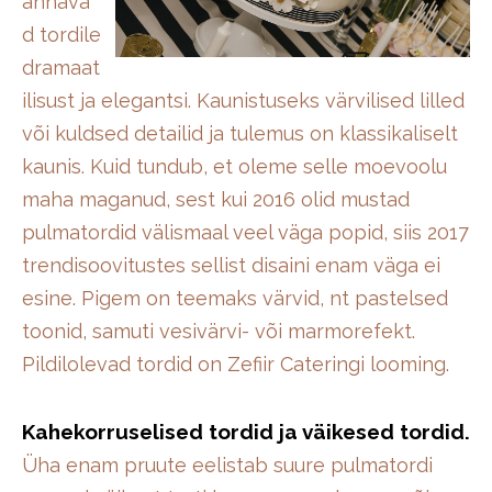
annava
d tordile
dramaat
ilisust ja elegantsi. Kaunistuseks värvilised lilled
või kuldsed detailid ja tulemus on klassikaliselt
kaunis. Kuid tundub, et oleme selle moevoolu
maha maganud, sest kui 2016 olid mustad
pulmatordid välismaal veel väga popid, siis 2017
trendisoovitustes sellist disaini enam väga ei
esine. Pigem on teemaks värvid, nt pastelsed
toonid, samuti vesivärvi- või marmorefekt.
Pildilolevad tordid on Zefiir Cateringi looming.
Kahekorruselised tordid ja väikesed tordid.
Üha enam pruute eelistab suure pulmatordi