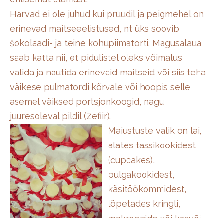
Harvad ei ole juhud kui pruudil ja peigmehel on
erinevad maitseeelistused, nt üks soovib
šokolaadi- ja teine kohupiimatorti. Magusalaua
saab katta nii, et pidulistel oleks võimalus
valida ja nautida erinevaid maitseid või siis teha
väikese pulmatordi kõrvale või hoopis selle
asemel väiksed portsjonkoogid, nagu
juuresoleval pildil (Zefiir).
Maiustuste valik on lai,
alates tassikookidest
(cupcakes),
pulgakookidest,
käsitöökommidest,
lõpetades kringli,