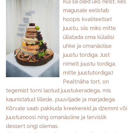
Kui sa oled üks neist, kes
magusale eelistab
hoopis kvaliteetset
juustu, siis miks mitte
üllatada oma külalisi
uhke ja omanäolise
juustu tordiga. Just
nimelt juustu tordiga,
mitte juustutordiga:)
Pealtnäha tort, on
tegemist torni laotud juustukeradega, mis
kaunistatud lillede, puuviljade ja marjadega.
Kõrvale saab pakkuda kreekereid ja džemmi või
juustumoosi ning omanäoline ja tervislik
dessert ongi olemas.