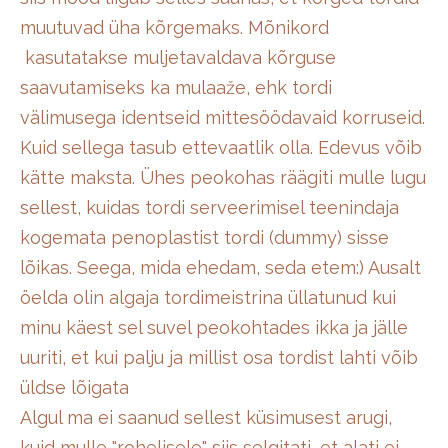
muutuvad üha kõrgemaks. Mõnikord
kasutatakse muljetavaldava kõrguse
saavutamiseks ka mulaaže, ehk tordi
välimusega identseid mittesöödavaid korruseid.
Kuid sellega tasub ettevaatlik olla. Edevus võib
kätte maksta. Ühes peokohas räägiti mulle lugu
sellest, kuidas tordi serveerimisel teenindaja
kogemata penoplastist tordi (dummy) sisse
lõikas. Seega, mida ehedam, seda etem:) Ausalt
öelda olin algaja tordimeistrina üllatunud kui
minu käest sel suvel peokohtades ikka ja jälle
uuriti, et kui palju ja millist osa tordist lahti võib
üldse lõigata
Algul ma ei saanud sellest küsimusest arugi,
kuid mulle "rohelisele" siis selgitati, et alati ei