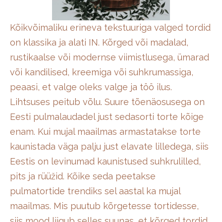
Kõikvõimaliku erineva tekstuuriga valged tordid
on klassika ja alati IN. Kõrged või madalad,
rustikaalse või modernse viimistlusega, ümarad
või kandilised, kreemiga või suhkrumassiga,
peaasi, et valge oleks valge ja töö ilus.
Lihtsuses peitub võlu. Suure tõenäosusega on
Eesti pulmalaudadel just sedasorti torte kõige
enam. Kui mujal maailmas armastatakse torte
kaunistada väga palju just elavate lilledega, siis
Eestis on levinumad kaunistused suhkrulilled,
pits ja rüüžid. Kõike seda peetakse
pulmatortide trendiks sel aastal ka mujal
maailmas. Mis puutub kõrgetesse tortidesse,
siis mood liigub selles suunas, et kõrged tordid