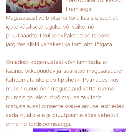
makroonide või kasvõi
tiramisuga.
Magusalaual võib olla ka tort, kas siis suur, et
igale külalisele jaguks, või väike, nö
pruutpaaritort kui soovitakse traditsioone
järgides siiski kahekesi ka tort lahti lõigata.
Omadest kogemustest võin kinnitada, et
kaunis, pilkupüüdev ja isuäratav magusalaud on
kahtlemata üks peo tipphetki. Pulmades, kus
mul on olnud õnn magusalaud katta, oleme
pulmaisiga leidnud võimaluse tekitada
magusalauast omaette wau-elamuse, esitledes
seda külalistele ja pruutpaarile alles vahetult
enne nö tordisöömisaega.