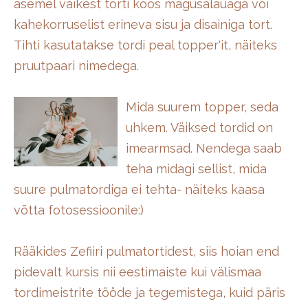
asemel väikest torti koos magusalauaga või
kahekorruselist erineva sisu ja disainiga tort.
Tihti kasutatakse tordi peal topper'it, näiteks
pruutpaari nimedega.
Mida suurem topper, seda
uhkem. Väiksed tordid on
imearmsad. Nendega saab
teha midagi sellist, mida
suure pulmatordiga ei tehta- näiteks kaasa
võtta fotosessioonile:)
Rääkides Zefiiri pulmatortidest, siis hoian end
pidevalt kursis nii eestimaiste kui välismaa
tordimeistrite tööde ja tegemistega, kuid päris