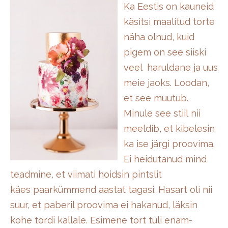
Ka Eestis on kauneid
käsitsi maalitud torte
näha olnud, kuid
pigem on see siiski
veel haruldane ja uus
meie jaoks. Loodan,
et see muutub.
Minule see stiil nii
meeldib, et kibelesin
ka ise järgi proovima.
Ei heidutanud mind
teadmine, et viimati hoidsin pintslit
käes paarkümmend aastat tagasi. Hasart oli nii
suur, et paberil proovima ei hakanud, läksin
kohe tordi kallale. Esimene tort tuli enam-