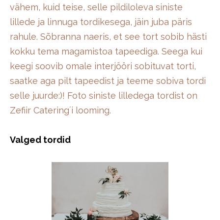
vähem, kuid teise, selle pildiloleva siniste
lillede ja linnuga tordikesega, jäin juba päris
rahule. Sõbranna naeris, et see tort sobib hästi
kokku tema magamistoa tapeediga. Seega kui
keegi soovib omale interjööri sobituvat torti,
saatke aga pilt tapeedist ja teeme sobiva tordi
selle juurde:)! Foto siniste lilledega tordist on
Zefiir Catering´i looming.
Valged tordid