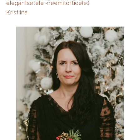
elegantsetele kreemitortidele:)
Kristiina