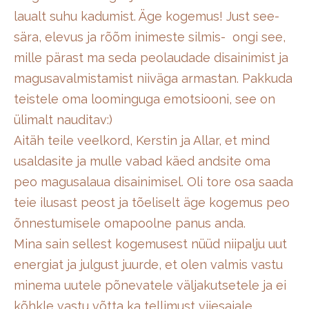
laualt suhu kadumist. Äge kogemus! Just see-
sära, elevus ja rõõm inimeste silmis- ongi see,
mille pärast ma seda peolaudade disainimist ja
magusavalmistamist niiväga armastan. Pakkuda
teistele oma loominguga emotsiooni, see on
ülimalt nauditav:)
Aitäh teile veelkord, Kerstin ja Allar, et mind
usaldasite ja mulle vabad käed andsite oma
peo magusalaua disainimisel. Oli tore osa saada
teie ilusast peost ja tõeliselt äge kogemus peo
õnnestumisele omapoolne panus anda.
Mina sain sellest kogemusest nüüd niipalju uut
energiat ja julgust juurde, et olen valmis vastu
minema uutele põnevatele väljakutsetele ja ei
kõhkle vastu võtta ka tellimust viiesajale