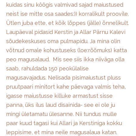
kuidas sinu köögis valmivad sajad maiustused
neist ise mitte osa saades:)) korralikult proovile.
Ütlen juba ette, et kõik lõppes (jälle) õnnelikult.
Laupäeval pidasid Kerstin ja Allar Pärnu Kalevi
sõudekeskuses oma pulmapidu. Ja mina olin
võtnud omale kohustuseks (loe:rõõmuks) katta
peo magusalaud. Mis see siis ikka niiväga olla
saab, rahuldada 150 peokülalise
magusavajadus. Nelisada pisimaiustust pluss
pruutpaari minitort kahe päevaga valmis teha,
igasse maiustusse killuke armastust sisse
panna, üks ilus laud disainida- see ei ole ju
mingi ületamatu ülesanne. Nii tundus mulle
paar kuud tagasi kui Allari ja Kerstiniga kokku
leppisime, et mina neile magusalaua katan.