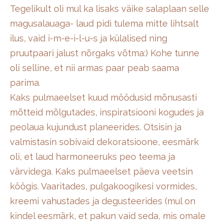
Tegelikult oli mul ka lisaks väike salaplaan selle
magusalauaga- laud pidi tulema mitte lihtsalt
ilus, vaid i-m-e-i-l-u-s ja külalised ning
pruutpaari jalust nõrgaks võtma:) Kohe tunne
oli selline, et nii armas paar peab saama
parima.
Kaks pulmaeelset kuud möödusid mõnusasti
mõtteid mõlgutades, inspiratsiooni kogudes ja
peolaua kujundust planeerides. Otsisin ja
valmistasin sobivaid dekoratsioone, eesmärk
oli, et laud harmoneeruks peo teema ja
värvidega. Kaks pulmaeelset päeva veetsin
köögis. Vaaritades, pulgakoogikesi vormides,
kreemi vahustades ja degusteerides (mul on
kindel eesmärk, et pakun vaid seda, mis omale