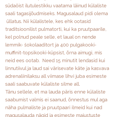
südaöist ilutulestikku vaatama läinud külaliste
saali tagasijõudmiseks. Magusalaud pidi olema
üllatus. Nii külalistele, kes ehk ootasid
traditsioonilist pulmatorti, kui ka pruutpaarile,
kel polnud peale selle, et laual on nende
lemmik- šokolaaditort ja 400 pulgakooki-
muffinit-topsikooki-küpsist, õrna aimugi, mis
neid ees ootab. Need 15 minutit lendasid kui
linnutiivul ja laud sai värisevate käte ja kasvava
adrenaliinilaksu all viimase lihvi juba esimeste
saali saabuvate külaliste silme all.
Tänu sellele, et ma lauda päris enne külaliste
saabumist valmis ei saanud, õnnestus mul aga
näha pulmaliste ja pruutpaari ilmeid kui nad
magusalauda nägid ja esimeste maiustuste