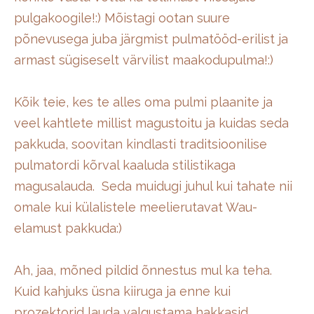
pulgakoogile!:) Mõistagi ootan suure
põnevusega juba järgmist pulmatööd-erilist ja
armast sügiseselt värvilist maakodupulma!:)
Kõik teie, kes te alles oma pulmi plaanite ja
veel kahtlete millist magustoitu ja kuidas seda
pakkuda, soovitan kindlasti traditsioonilise
pulmatordi kõrval kaaluda stilistikaga
magusalauda. Seda muidugi juhul kui tahate nii
omale kui külalistele meelierutavat Wau-
elamust pakkuda:)
Ah, jaa, mõned pildid õnnestus mul ka teha.
Kuid kahjuks üsna kiiruga ja enne kui
prozektorid lauda valgustama hakkasid,