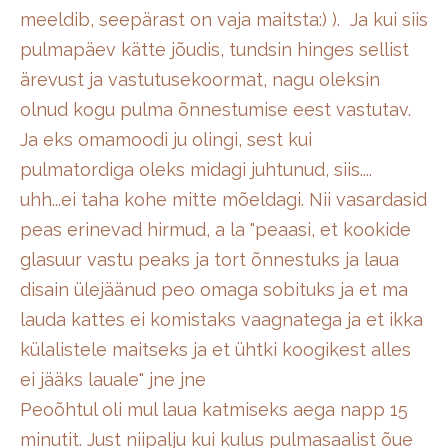
meeldib, seepärast on vaja maitsta:) ). Ja kui siis
pulmapäev kätte jõudis, tundsin hinges sellist
ärevust ja vastutusekoormat, nagu oleksin
olnud kogu pulma õnnestumise eest vastutav.
Ja eks omamoodi ju olingi, sest kui
pulmatordiga oleks midagi juhtunud, siis....
uhh...ei taha kohe mitte mõeldagi. Nii vasardasid
peas erinevad hirmud, a la "peaasi, et kookide
glasuur vastu peaks ja tort õnnestuks ja laua
disain ülejäänud peo omaga sobituks ja et ma
lauda kattes ei komistaks vaagnatega ja et ikka
külalistele maitseks ja et ühtki koogikest alles
ei jääks lauale" jne jne
Peoõhtul oli mul laua katmiseks aega napp 15
minutit. Just niipalju kui kulus pulmasaalist õue