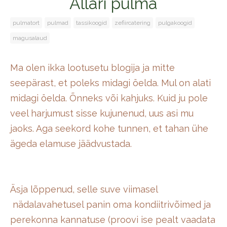
Allari pulma
pulmatort
pulmad
tassikoogid
zefiircatering
pulgakoogid
magusalaud
Ma olen ikka lootusetu blogija ja mitte
seepärast, et poleks midagi öelda. Mul on alati
midagi öelda. Õnneks või kahjuks. Kuid ju pole
veel harjumust sisse kujunenud, uus asi mu
jaoks. Aga seekord kohe tunnen, et tahan ühe
ägeda elamuse jäädvustada.
Äsja lõppenud, selle suve viimasel
nädalavahetusel panin oma kondiitrivõimed ja
perekonna kannatuse (proovi ise pealt vaadata