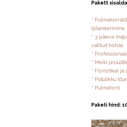
Pakett sisalda
* Pulmakorrald
(planeerimine,
* 3 päeva maju
valitud kohas
* Professionaa
* Meiki pruudi
* Floristikat j
* Pidulikku lõ
* Pulmatorti
Paketi hind: 1