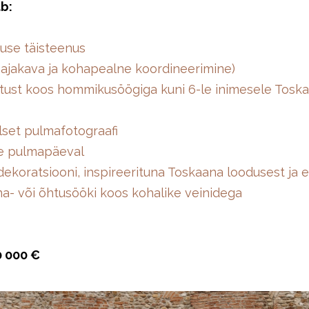
b:
use täisteenus
 ajakava ja kohapealne koordineerimine)
tust koos hommikusöögiga kuni 6-le inimesele Toskaa
lset pulmafotograafi
le pulmapäeval
a dekoratsiooni, inspireerituna Toskaana loodusest ja 
una- või õhtusööki koos kohalike veinidega
0 000 €