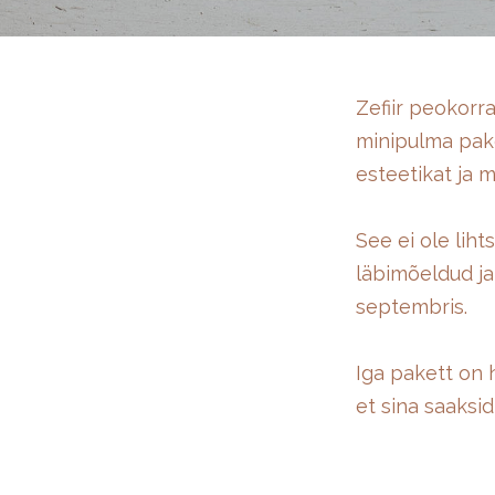
Zefiir peokorra
minipulma pake
esteetikat ja m
See ei ole lih
läbimõeldud ja 
septembris.
Iga pakett on 
et sina saaksid