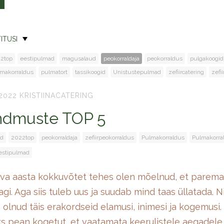
ITUSI
2top
eestipulmad
magusalaud
peokorraldaja
peokorraldus
pulgakoogid
makorraldus
pulmatort
tassikoogid
Unistustepulmad
zefiircatering
zefi
2022
KRISTIINACATERING
ndmuste TOP 5
d
2022top
peokorraldaja
zefiirpeokorraldus
Pulmakorraldus
Pulmakorral
estipulmad
va aasta kokkuvõtet tehes olen mõelnud, et paremat
i. Aga siis tuleb uus ja suudab mind taas üllatada. N
s olnud täis erakordseid elamusi, inimesi ja kogemusi.
s pean kogetut, et vaatamata keerulistele aegadele 