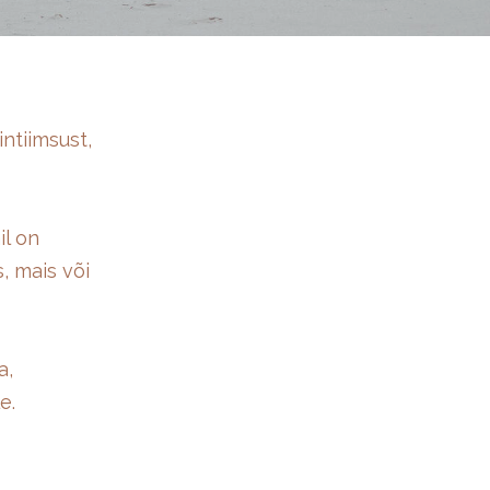
ntiimsust,
il on
, mais või
a,
e.