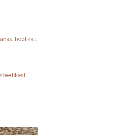
nas, hoolikalt
esteetikast