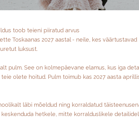
ldus toob teieni piiratud arvus
tte Toskaanas 2027 aastal - neile, kes väärtustavad i
uretut luksust.
tsalt pulm. See on kolmepäevane elamus, kus iga deta
teie olete hoitud. Pulm toimub kas 2027 aasta aprillis
hoolikalt läbi mõeldud ning korraldatud täisteenusen
 keskenduda hetkele, mitte korralduslikele detailidel