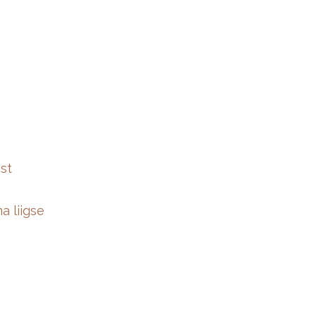
ist
a liigse