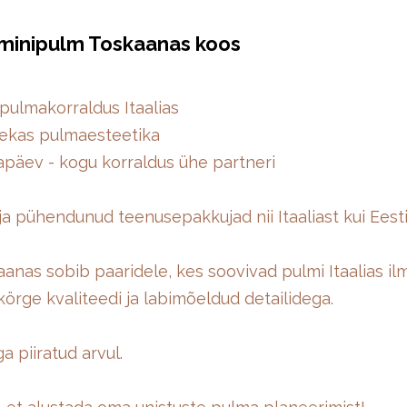
 minipulm Toskaanas koos
pulmakorraldus Itaalias
tsekas pulmaesteetika
päev - kogu korraldus ühe partneri
 ja pühendunud teenusepakkujad nii Itaaliast kui Eest
anas sobib paaridele, kes soovivad pulmi Itaalias ilm
 körge kvaliteedi ja labimõeldud detailidega.
a piiratud arvul.