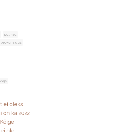
pulmad
irpeokorraldus
daja
 ei oleks
ii on ka 2022
 Kõige
ei ole