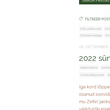
FILTREERI POST
Kõik postitused
202
Pulmakorraldaja
Pul
28. DETSEMBER 
2022 sü
peokorraldus
pulma
Unistustepulmad
e
Iga kord lõppe
osanud soovidag
mu Zefiiri jaok
väärtuslikumak