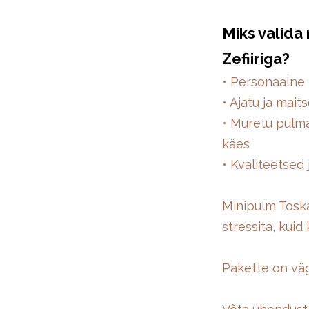
Miks valida
Zefiiriga?
• Personaalne 
• Ajatu ja mai
• Muretu pulma
käes
• Kvaliteetsed
Minipulm Toska
stressita, kuid
Pakette on väg