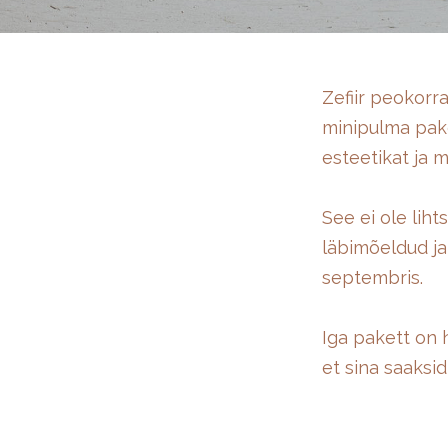
Zefiir peokorra
minipulma pake
esteetikat ja m
See ei ole lih
läbimõeldud ja 
septembris.
Iga pakett on 
et sina saaksid