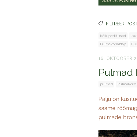
FILTREERI POST
Kõik postitused
202
Pulmakorraldaja
Pul
16. OKTOOBER 2
Pulmad I
pulmad
Pulmakorra
Palju on küsit
saame rõõmuga 
pulmade brone