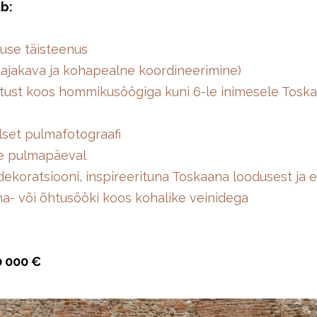
b:
use täisteenus
 ajakava ja kohapealne koordineerimine)
tust koos hommikusöögiga kuni 6-le inimesele Toskaa
lset pulmafotograafi
le pulmapäeval
a dekoratsiooni, inspireerituna Toskaana loodusest ja 
una- või õhtusööki koos kohalike veinidega
0 000 €