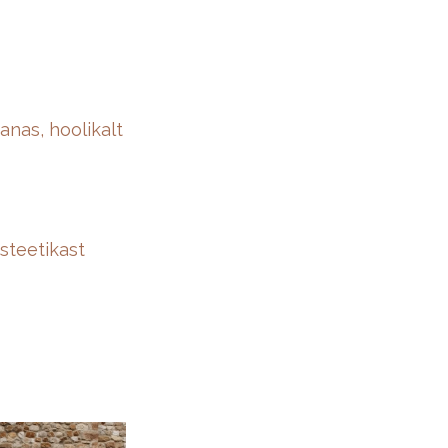
nas, hoolikalt
esteetikast