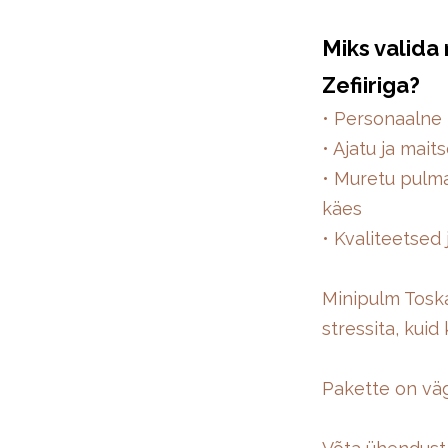
Miks valida
Zefiiriga?
• Personaalne 
• Ajatu ja mai
• Muretu pulma
käes
• Kvaliteetsed
Minipulm Toska
stressita, kuid
Pakette on väg