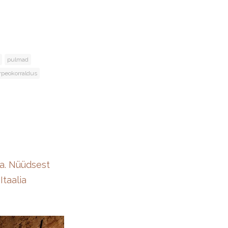
pulmad
irpeokorraldus
da. Nüüdsest
taalia