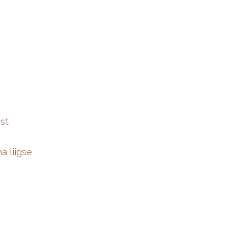
ist
a liigse