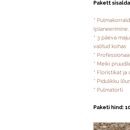
Pakett sisalda
* Pulmakorrald
(planeerimine,
* 3 päeva maju
valitud kohas
* Professionaa
* Meiki pruudi
* Floristikat j
* Pidulikku lõ
* Pulmatorti
Paketi hind: 1