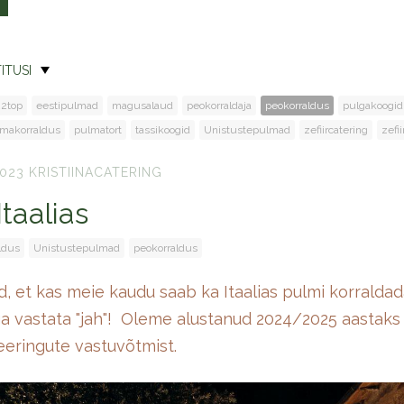
ITUSI
2top
eestipulmad
magusalaud
peokorraldaja
peokorraldus
pulgakoogid
makorraldus
pulmatort
tassikoogid
Unistustepulmad
zefiircatering
zefi
023
KRISTIINACATERING
taalias
ldus
Unistustepulmad
peokorraldus
ud, et kas meie kaudu saab ka Itaalias pulmi korralda
vastata "jah"! Oleme alustanud 2024/2025 aastaks I
eringute vastuvõtmist.