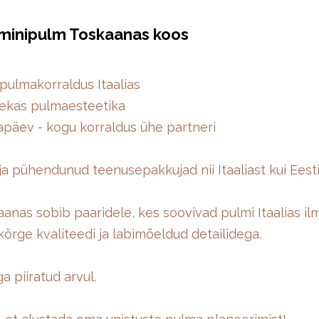
 minipulm Toskaanas koos
pulmakorraldus Itaalias
tsekas pulmaesteetika
päev - kogu korraldus ühe partneri
 ja pühendunud teenusepakkujad nii Itaaliast kui Eest
anas sobib paaridele, kes soovivad pulmi Itaalias ilm
 körge kvaliteedi ja labimõeldud detailidega.
a piiratud arvul.