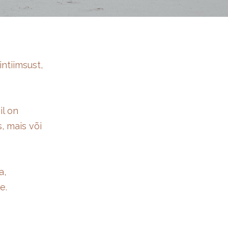
ntiimsust,
il on
, mais või
a,
e.