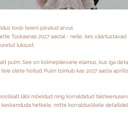
ldus toob teieni piiratud arvus
tte Toskaanas 2027 aastal - neile, kes väärtustavad i
uretut luksust.
tsalt pulm. See on kolmepäevane elamus, kus iga deta
teie olete hoitud. Pulm toimub kas 2027 aasta aprillis
hoolikalt läbi mõeldud ning korraldatud täisteenusen
 keskenduda hetkele, mitte korralduslikele detailidel